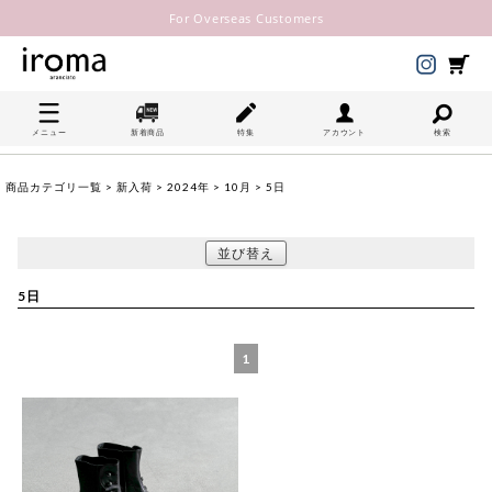
For Overseas Customers
メニュー
新着商品
特集
アカウント
検索
商品カテゴリ一覧
>
新入荷
>
2024年
>
10月
> 5日
並び替え
5日
1