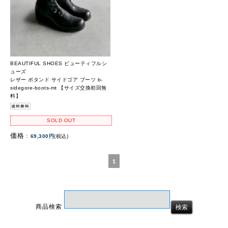
BEAUTIFUL SHOES ビューティフルシ
ューズ
レザー ボタンド サイドゴア ブーツ b-
sidegore-boots-mt 【サイズ交換初回無
料】
SOLD OUT
価格 :
69,300円
(税込)
1
商品検索