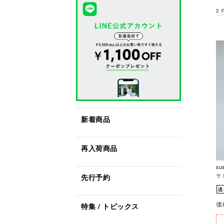
2
新着商品
再入荷商品
su
先行予約
ラミ
価
特集 / トピックス