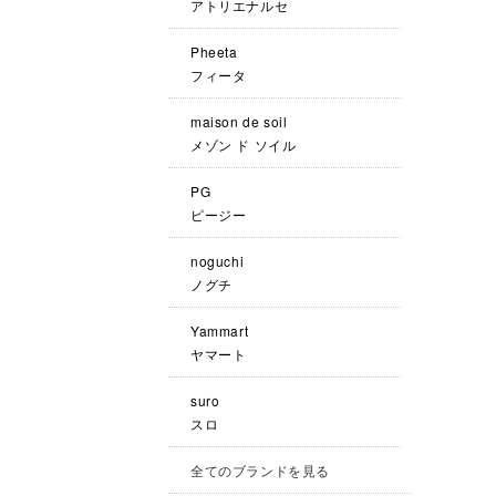
アトリエナルセ
Pheeta
フィータ
maison de soil
メゾン ド ソイル
PG
ピージー
noguchi
ノグチ
Yammart
ヤマート
suro
スロ
全てのブランドを見る