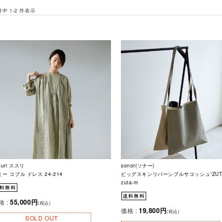
 件中 1-2 件表示
suri ススリ
sonor(ソナー)
ー コブル ドレス 24-214
ピッグスキンリバーシブルサコッシュ“ZUTA
zuta-m
55,000円
格 :
(税込)
19,800円
価格 :
(税込)
SOLD OUT