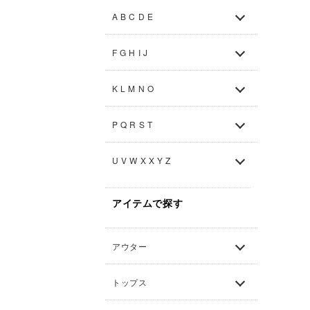
A B C D E
F G H I J
K L M N O
P Q R S T
U V W X X Y Z
アイテムで探す
アウター
トップス