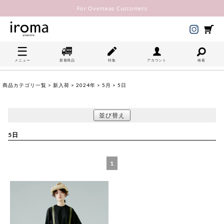
For Overseas Customers
メニュー
新着商品
特集
アカウント
検索
商品カテゴリ一覧
>
新入荷
>
2024年
>
5月
> 5日
並び替え
5日
1