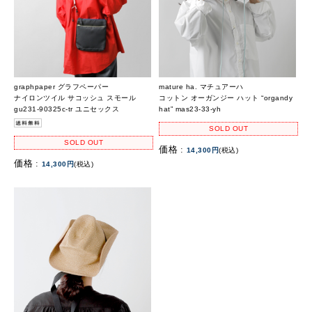
graphpaper グラフペーパー
mature ha. マチュアーハ
ナイロンツイル サコッシュ スモール
コットン オーガンジー ハット “organdy
gu231-90325c-tr ユニセックス
hat” mas23-33-yh
SOLD OUT
SOLD OUT
価格 :
14,300円
(税込)
価格 :
14,300円
(税込)