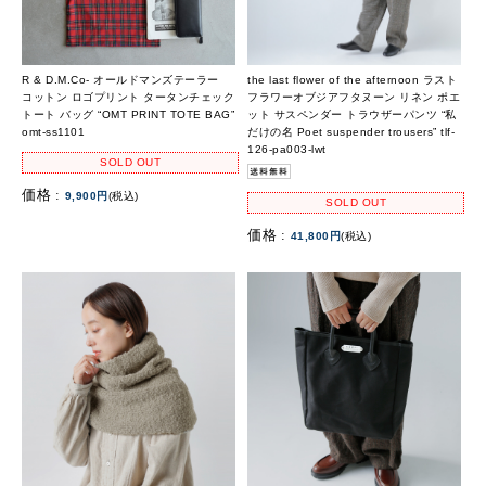
R & D.M.Co- オールドマンズテーラー
the last flower of the afternoon ラスト
コットン ロゴプリント タータンチェック
フラワーオブジアフタヌーン リネン ポエ
トート バッグ “OMT PRINT TOTE BAG”
ット サスペンダー トラウザーパンツ “私
omt-ss1101
だけの名 Poet suspender trousers” tlf-
126-pa003-lwt
SOLD OUT
価格 :
9,900円
(税込)
SOLD OUT
価格 :
41,800円
(税込)