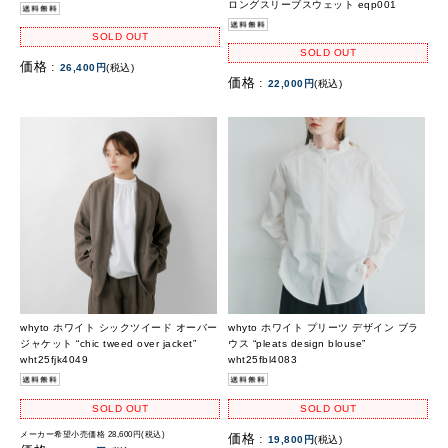
ロングスリーブスウェット eqp001
SOLD OUT
SOLD OUT
価格 :
26,400円
(税込)
価格 :
22,000円
(税込)
whyto ホワイト シックツイード オーバー
whyto ホワイト プリーツ デザイン ブラ
ジャケット “chic tweed over jacket”
ウス “pleats design blouse”
wht25fjk4049
wht25fbl4083
SOLD OUT
SOLD OUT
メーカー希望小売価格 28,600円(税込)
価格 :
19,800円
(税込)