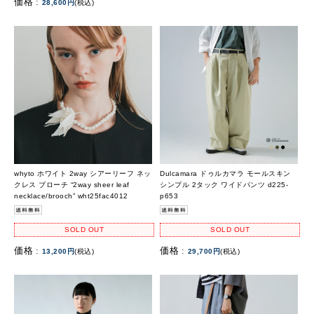
価格 :
28,600円
(税込)
whyto ホワイト 2way シアーリーフ ネッ
Dulcamara ドゥルカマラ モールスキン
クレス ブローチ “2way sheer leaf
シンプル 2タック ワイドパンツ d225-
necklace/brooch” wht25fac4012
p653
SOLD OUT
SOLD OUT
価格 :
価格 :
13,200円
(税込)
29,700円
(税込)