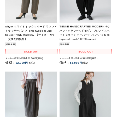
whyto ホワイト シックツイード ラウンド
TENNE HANDCRAFTED MODERN テン
トラウザーパンツ “chic tweed round
ハンドクラフテッドモダン プレスベルベ
trouser” wht25fpt4057 【サイズ・カラ
ット 3タック テーパード パンツ “3 tuck
ー交換初回無料】
tapered pants” 0028-same2
SOLD OUT
SOLD OUT
メーカー希望小売価格 22,000円(税込)
メーカー希望小売価格 53,900円(税込)
価格 :
価格 :
22,000円
(税込)
53,900円
(税込)