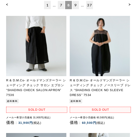
<
>
1
…
7
8
9
…
37
R & D.M.Co- オールドマンズテーラー シ
R & D.M.Co- オールドマンズテーラー シ
ェーディング チェック サロン エプロン
ェーディング チェック ノースリーブ ドレ
“SHADING CHECK SALON APRON”
ス “SHADING CHECK NO SLEEVE
7536
DRESS” 7534
SOLD OUT
SOLD OUT
メーカー希望小売価格 31,900円(税込)
メーカー希望小売価格 60,500円(税込)
価格 :
価格 :
31,900円
(税込)
60,500円
(税込)