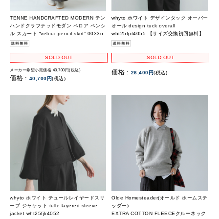
TENNE HANDCRAFTED MODERN テン
whyto ホワイト デザインタック オーバー
ハンドクラフテッドモダン ベロア ペンシ
オール design tuck overall
ル スカート “velour pencil skirt” 0033o
wht25fpt4055 【サイズ交換初回無料】
SOLD OUT
SOLD OUT
メーカー希望小売価格 40,700円(税込)
価格 :
26,400円
(税込)
価格 :
40,700円
(税込)
whyto ホワイト チュールレイヤードスリ
Olde Homesteader(オールド ホームステ
ーブ ジャケット tulle layered sleeve
ッダー)
jacket wht25fjk4052
EXTRA COTTON FLEECEクルーネック