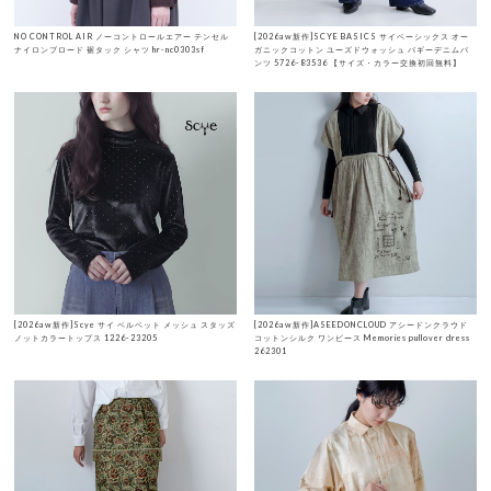
NO CONTROL AIR ノーコントロールエアー テンセル
[2026aw新作]SCYE BASICS サイベーシックス オー
ナイロンブロード 裾タック シャツ hr-nc0303sf
ガニックコットン ユーズドウォッシュ バギーデニムパ
ンツ 5726-83536 【サイズ・カラー交換初回無料】
[2026aw新作]Scye サイ ベルベット メッシュ スタッズ
[2026aw新作]ASEEDONCLOUD アシードンクラウド
ノットカラートップス 1226-23205
コットンシルク ワンピース Memories pullover dress
262301