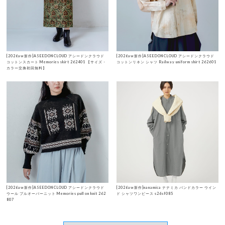
[2026aw新作]ASEEDONCLOUD アシードンクラウド
[2026aw新作]ASEEDONCLOUD アシードンクラウド
コットンスカート Memories skirt 262401 【サイズ・
コットンリネン シャツ Railway uniform shirt 262601
カラー交換初回無料】
[2026aw新作]ASEEDONCLOUD アシードンクラウド
[2026aw新作]nanamica ナナミカ バンドカラー ウイン
ウール プルオーバーニット Memories pull on knit 262
ド シャツワンピース s26sf085
807