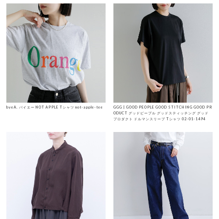
byeA. バイエー NOT APPLE Tシャツ not-apple-tee
GGG | GOOD PEOPLE GOOD STITCHING GOOD PR
ODUCT グッドピープル グッドスティッチング グッド
プロダクト ドルマンスリーブ Tシャツ 02-01-1494