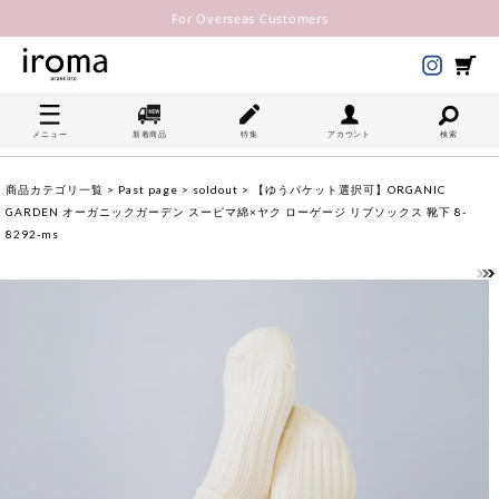
For Overseas Customers
メニュー
新着商品
特集
アカウント
検索
商品カテゴリ一覧
>
Past page
>
soldout
> 【ゆうパケット選択可】ORGANIC
GARDEN オーガニックガーデン スーピマ綿×ヤク ローゲージ リブソックス 靴下 8-
8292-ms