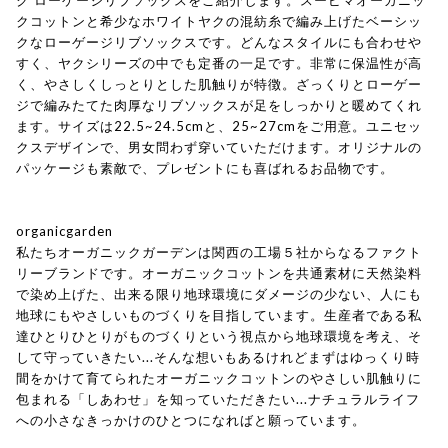
クコットンと希少なホワイトヤクの混紡糸で編み上げたベーシッ
クなローゲージリブソックスです。どんなスタイルにも合わせや
すく、ヤクシリーズの中でも定番の一足です。非常に保温性が高
く、やさしくしっとりとした肌触りが特徴。ざっくりとローゲー
ジで編みたてた肉厚なリブソックスが足をしっかりと暖めてくれ
ます。サイズは22.5~24.5cmと、25~27cmをご用意。ユニセッ
クスデザインで、男女問わず穿いていただけます。オリジナルの
パッケージも素敵で、プレゼントにも喜ばれるお品物です。
organicgarden
私たちオーガニックガーデンは関西の工場５社からなるファクト
リーブランドです。オーガニックコットンを共通素材に天然染料
で染め上げた、出来る限り地球環境にダメージの少ない、人にも
地球にもやさしいものづくりを目指しています。生産者である私
達ひとりひとりがものづくりという視点から地球環境を考え、そ
して守っていきたい...そんな想いもあるけれどまずはゆっくり時
間をかけて育てられたオーガニックコットンのやさしい肌触りに
包まれる「しあわせ」を知っていただきたい...ナチュラルライフ
への小さなきっかけのひとつになればと願っています。