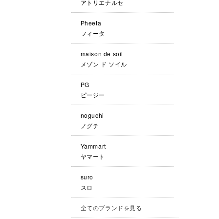
アトリエナルセ
Pheeta
フィータ
maison de soil
メゾン ド ソイル
PG
ピージー
noguchi
ノグチ
Yammart
ヤマート
suro
スロ
全てのブランドを見る