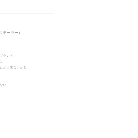
ンズテーラー)
ブランド。
に
とが出来ないかと
ない