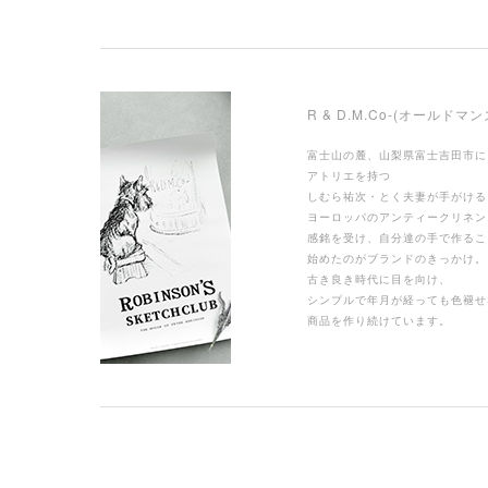
R & D.M.Co-(オールドマ
富士山の麓、山梨県富士吉田市に
アトリエを持つ
しむら祐次・とく夫妻が手がける
ヨーロッパのアンティークリネン
感銘を受け、自分達の手で作るこ
始めたのがブランドのきっかけ。
古き良き時代に目を向け、
シンプルで年月が経っても色褪せ
商品を作り続けています。