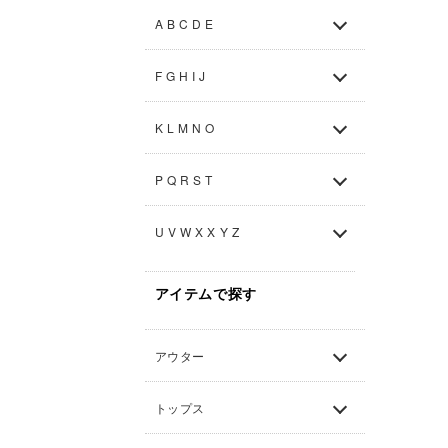
A B C D E
F G H I J
K L M N O
P Q R S T
U V W X X Y Z
アイテムで探す
アウター
トップス