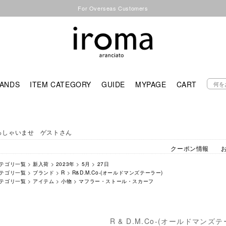
For Overseas Customers
ANDS
ITEM CATEGORY
GUIDE
MYPAGE
CART
っしゃいませ ゲストさん
クーポン情報
テゴリ一覧
>
新入荷
>
2023年
>
5月
>
27日
テゴリ一覧
>
ブランド
>
R
>
R&D.M.Co-(オールドマンズテーラー)
テゴリ一覧
>
アイテム
>
小物
>
マフラー・ストール・スカーフ
R & D.M.Co-(オールドマンズ