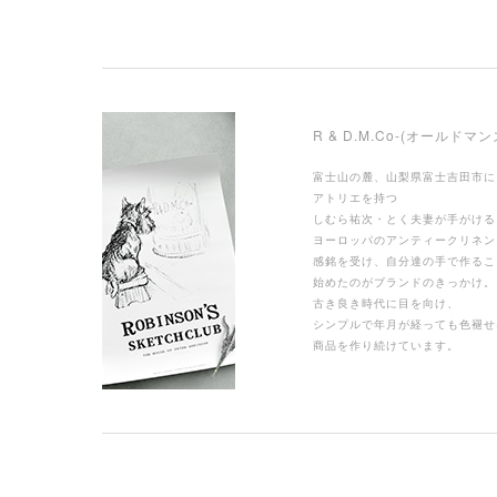
R & D.M.Co-(オールドマ
富士山の麓、山梨県富士吉田市に
アトリエを持つ
しむら祐次・とく夫妻が手がける
ヨーロッパのアンティークリネン
感銘を受け、自分達の手で作るこ
始めたのがブランドのきっかけ。
古き良き時代に目を向け、
シンプルで年月が経っても色褪せ
商品を作り続けています。