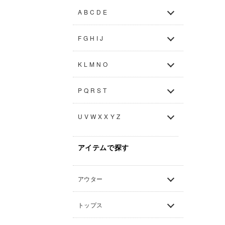
A B C D E
F G H I J
K L M N O
P Q R S T
U V W X X Y Z
アイテムで探す
アウター
トップス