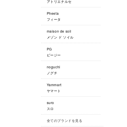
アトリエナルセ
Pheeta
フィータ
maison de soil
メゾン ド ソイル
PG
ピージー
noguchi
ノグチ
Yammart
ヤマート
suro
スロ
全てのブランドを見る