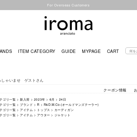
For Overseas Customers
ANDS
ITEM CATEGORY
GUIDE
MYPAGE
CART
っしゃいませ ゲストさん
クーポン情報
テゴリ一覧
>
新入荷
>
2023年
>
6月
>
24日
テゴリ一覧
>
ブランド
>
R
>
R&D.M.Co-(オールドマンズテーラー)
テゴリ一覧
>
アイテム
>
トップス
>
カーディガン
テゴリ一覧
>
アイテム
>
アウター
>
ジャケット