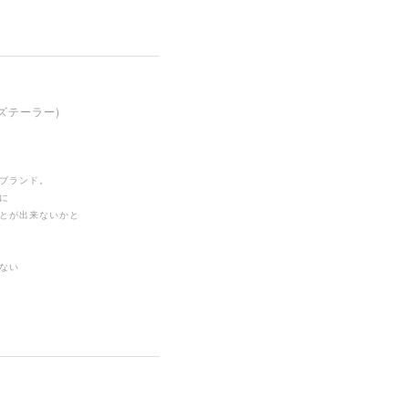
ンズテーラー)
ブランド。
に
とが出来ないかと
ない