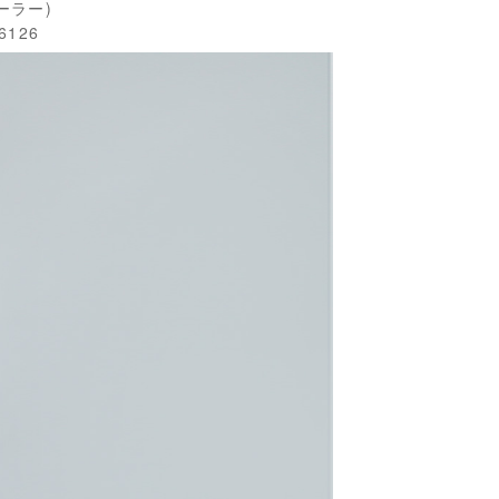
テーラー)
126