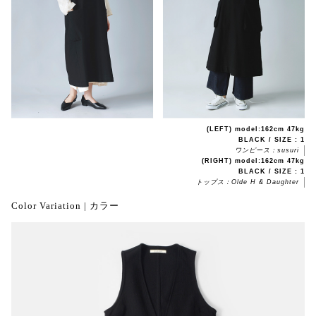
(LEFT) model:162cm 47kg
BLACK / SIZE : 1
ワンピース：susuri
(RIGHT) model:162cm 47kg
BLACK / SIZE : 1
トップス：Olde H & Daughter
Color Variation | カラー