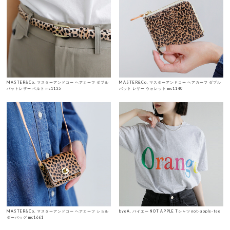
MASTER&Co. マスターアンドコー ヘアカーフ ダブル
MASTER&Co. マスターアンドコー ヘアカーフ ダブル
バットレザー ベルト mc1135
バット レザー ウォレット mc1140
MASTER&Co. マスターアンドコー ヘアカーフ ショル
byeA. バイエー NOT APPLE Tシャツ not-apple-tee
ダーバッグ mc1661