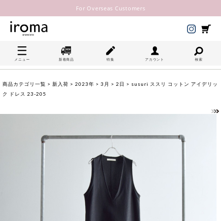
For Overseas Customers
メニュー
新着商品
特集
アカウント
検索
商品カテゴリ一覧
>
新入荷
>
2023年
>
3月
>
2日
> susuri ススリ コットン アイデリッ
ク ドレス 23-205