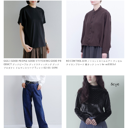
GGG | GOOD PEOPLE GOOD STITCHING GOOD PR
NO CONTROL AIR ノーコントロールエアー テンセル
ODUCT グッドピープル グッドスティッチング グッド
ナイロンブロード 裾タック シャツ hr-nc0303sf
プロダクト ドルマンスリーブ Tシャツ 02-01-1494