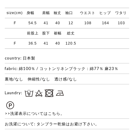
size(cm)
身幅
肩幅
袖丈
袖口
ウエスト
ヒップ
ワタリ
F
54.5
41
40
12
108
164
103
前股上
股下
裾幅
総丈
F
36.5
41
40
120.5
country: 日本製
fabric: 綿100％ / コットンリネンブラック：綿77％ 麻23％
裏地/なし 伸縮性/なし 透け感/なし
Laundry:
>>洗濯表示についてはこちら。
お洗濯について: タンブラー乾燥はお避け下さい。