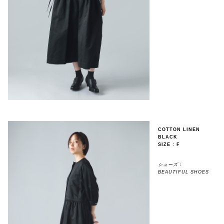
COTTON LINEN
BLACK
SIZE : F
シューズ：
BEAUTIFUL SHOES