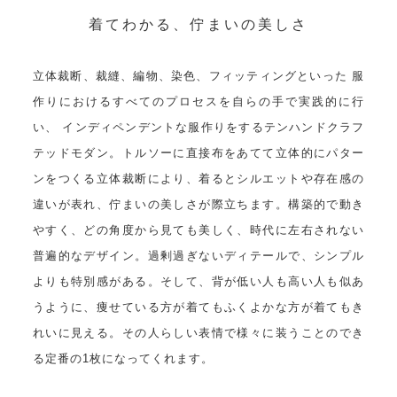
着てわかる、佇まいの美しさ
立体裁断、裁縫、編物、染色、フィッティングといった 服
作りにおけるすべてのプロセスを自らの手で実践的に行
い、 インディペンデントな服作りをするテンハンドクラフ
テッドモダン。トルソーに直接布をあてて立体的にパター
ンをつくる立体裁断により、着るとシルエットや存在感の
違いが表れ、佇まいの美しさが際立ちます。構築的で動き
やすく、どの角度から見ても美しく、時代に左右されない
普遍的なデザイン。過剰過ぎないディテールで、シンプル
よりも特別感がある。そして、背が低い人も高い人も似あ
うように、痩せている方が着てもふくよかな方が着てもき
れいに見える。その人らしい表情で様々に装うことのでき
る定番の1枚になってくれます。