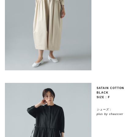
SATAIN COTTON
BLACK
SIZE : F
シューズ：
plus by chausser