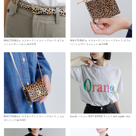
MASTER&Co. マスターアンドコー ヘアカーフ ダブル
MASTER&Co. マスターアンドコー ヘアカーフ ダブル
バットレザー ベルト mc1135
バット レザー ウォレット mc1140
MASTER&Co. マスターアンドコー ヘアカーフ ショル
byeA. バイエー NOT APPLE Tシャツ not-apple-tee
ダーバッグ mc1661