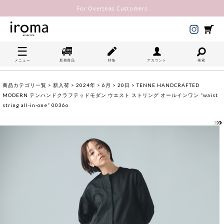
For Overseas Customers
メニュー
新着商品
特集
アカウント
検索
商品カテゴリ一覧
>
新入荷
>
2024年
>
6月
>
20日
> TENNE HANDCRAFTED
MODERN テンハンドクラフテッドモダン ウエスト ストリング オールインワン “waist
string all-in-one” 0036o